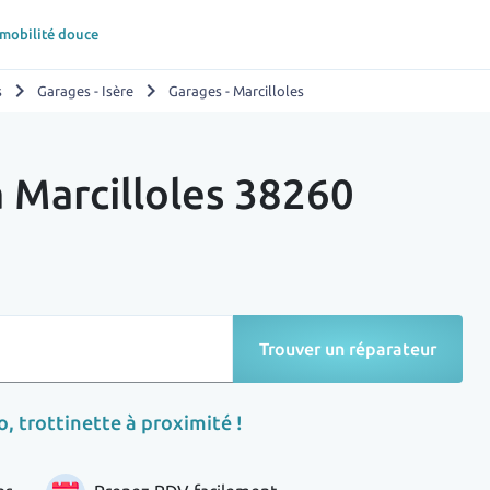
 mobilité douce
chevron_right
chevron_right
s
Garages - Isère
Garages - Marcilloles
à Marcilloles 38260
Trouver un réparateur
, trottinette à proximité !