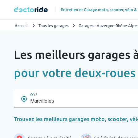
Entretien et Garage moto, scooter, vélo &
chevron_right
chevron_right
Accueil
Tous les garages
Garages - Auvergne-Rhône-Alpe
Les meilleurs garages 
pour votre deux-roues
Où ?
my_location
Trouvez les meilleurs garages moto, scooter, vélo