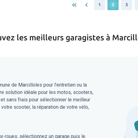
keyboard_double_arrow_left
keyboard_arrow_left
1
2
3
vez les meilleurs garagistes à Marcil
ne de Marcilloles pour l'entretien ou la
re solution idéale pour les motos, scooters,
 et sans frais pour sélectionner le meilleur
 votre scooter, la réparation de votre vélo,
ux-roues, sélectionnez un garage puis le