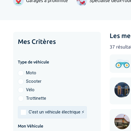
Garages à proximité
Spécialisé deux-rou
Les mei
Mes Critères
37 résulta
Type de véhicule
Moto
Scooter
Vélo
Trottinette
C'est un véhicule électrique ⚡️
Mon Véhicule