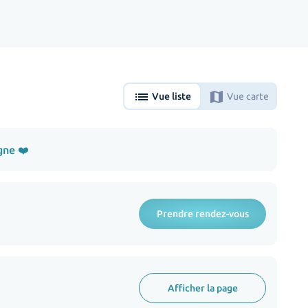
list
map
Vue liste
Vue carte
gne ❤️
Prendre rendez-vous
Afficher la page