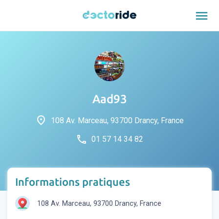
menu
Aad93
place
108 Av. Marceau, 93700 Drancy, France
phone
01 57 14 34 82
Informations pratiques
108 Av. Marceau, 93700 Drancy, France