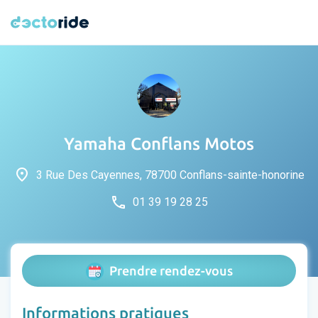
Yamaha Conflans Motos
place
3 Rue Des Cayennes, 78700 Conflans-sainte-honorine
phone
01 39 19 28 25
Prendre rendez-vous
Informations pratiques