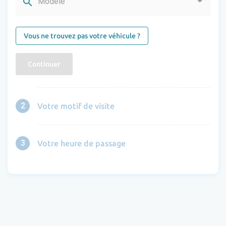
search
Modèle
Vous ne trouvez pas votre véhicule ?
Continuer
2
Votre motif de visite
3
Votre heure de passage