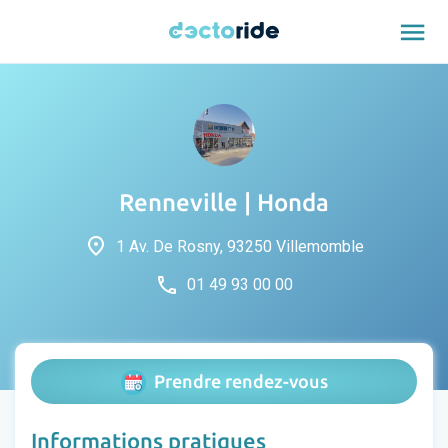
menu
Renneville | Honda
place
1 Av. De Rosny, 93250 Villemomble
phone
01 49 93 00 00
Prendre rendez-vous
Informations pratiques