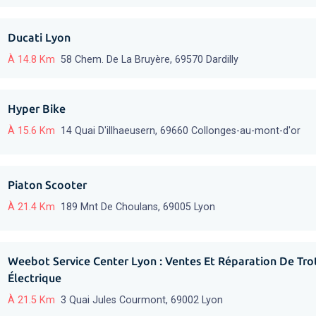
Ducati Lyon
À 14.8 Km
58 Chem. De La Bruyère, 69570 Dardilly
Hyper Bike
À 15.6 Km
14 Quai D'illhaeusern, 69660 Collonges-au-mont-d'or
Piaton Scooter
À 21.4 Km
189 Mnt De Choulans, 69005 Lyon
Weebot Service Center Lyon : Ventes Et Réparation De Trot
Électrique
À 21.5 Km
3 Quai Jules Courmont, 69002 Lyon