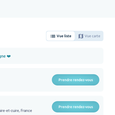
list
map
Vue liste
Vue carte
gne ❤️
Prendre rendez-vous
Prendre rendez-vous
re-et-cuire, France