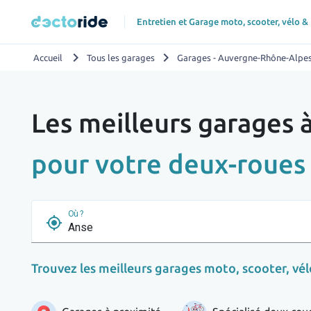
Entretien et Garage moto, scooter, vélo &
chevron_right
chevron_right
Accueil
Tous les garages
Garages - Auvergne-Rhône-Alpe
Les meilleurs garages 
pour votre deux-roues
Où ?
my_location
Trouvez les meilleurs garages moto, scooter, vélo