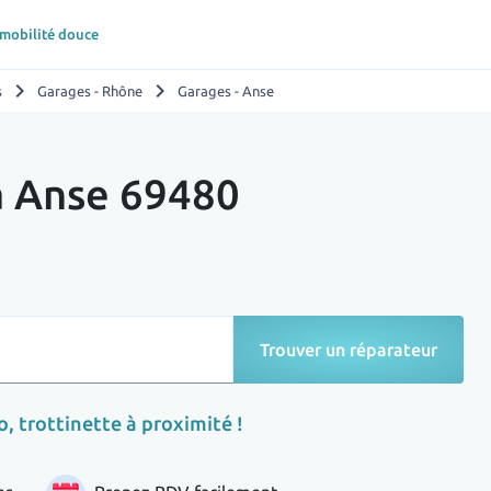
 mobilité douce
chevron_right
chevron_right
s
Garages - Rhône
Garages - Anse
à Anse 69480
Trouver un réparateur
, trottinette à proximité !