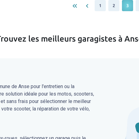
keyboard_double_arrow_left
keyboard_arrow_left
1
2
3
rouvez les meilleurs garagistes à An
une de Anse pour l'entretien ou la
re solution idéale pour les motos, scooters,
 et sans frais pour sélectionner le meilleur
 votre scooter, la réparation de votre vélo,
ux-roues, sélectionnez un garage puis le