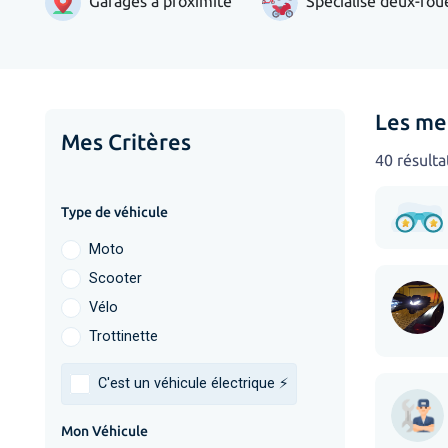
Garages à proximité
Spécialisé deux-rou
Les me
Mes Critères
40 résulta
Type de véhicule
Moto
Scooter
Vélo
Trottinette
C'est un véhicule électrique ⚡️
Mon Véhicule