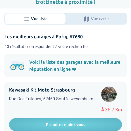
trottinette à proximité !
list
map
Vue liste
Vue carte
Les meilleurs garages à Epfig, 67680
40 résultats correspondent à votre recherche
Voici la liste des garages avec la meilleure
réputation en ligne ❤️
Kawasaki Kit Moto Strasbourg
Rue Des Tuileries, 67460 Souffelweyersheim
À 35.7 Km
Prendre rendez-vous