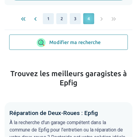
keyboard_double_arrow_left
keyboard_arrow_left
keyboard_arrow_right
keyboard_double_arrow_right
1
2
3
4
Modifier ma recherche
Trouvez les meilleurs garagistes à
Epfig
Réparation de Deux-Roues : Epfig
À la recherche d'un garage compétent dans la
commune de Epfig pour l'entretien ou la réparation de