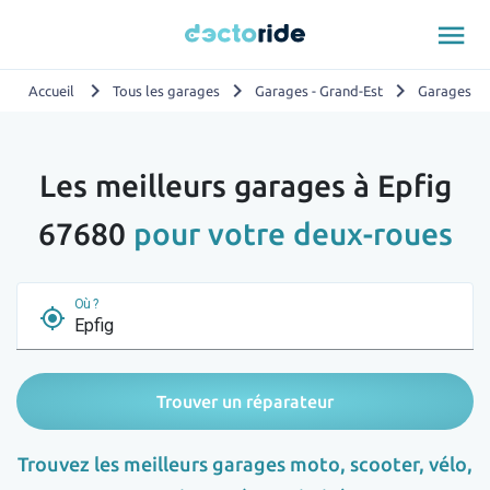
menu
chevron_right
chevron_right
chevron_right
Accueil
Tous les garages
Garages - Grand-Est
Garages - 
Les meilleurs garages à Epfig
67680
pour votre deux-roues
Où ?
my_location
Trouver un réparateur
Trouvez les meilleurs garages moto, scooter, vélo,