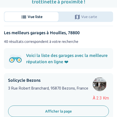
trottinette à proximité !
list
map
Vue liste
Vue carte
Les meilleurs garages à Houilles, 78800
40 résultats correspondent à votre recherche
Voici la liste des garages avec la meilleure
réputation en ligne ❤️
Solicycle Bezons
3 Rue Robert Branchard, 95870 Bezons, France
À 2.3 Km
Afficher la page