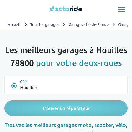
menu
chevron_right
chevron_right
chevron_right
Accueil
Tous les garages
Garages - Ile-de-France
Garages
Les meilleurs garages à Houilles
78800
pour votre deux-roues
Où ?
my_location
Trouver un réparateur
Trouvez les meilleurs garages moto, scooter, vélo,