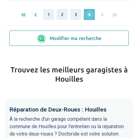
keyboard_double_arrow_left
keyboard_arrow_left
keyboard_arrow_right
keyboard_double_arrow_right
1
2
3
4
Modifier ma recherche
Trouvez les meilleurs garagistes à
Houilles
Réparation de Deux-Roues : Houilles
À la recherche d'un garage compétent dans la
commune de Houilles pour l'entretien ou la réparation
de votre deux-roues ? Doctoride est votre solution