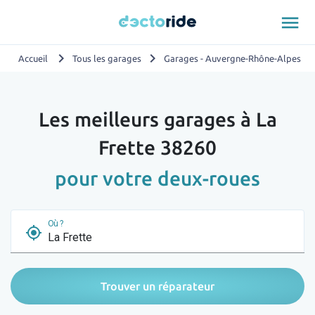
menu
chevron_right
chevron_right
chevron_
Accueil
Tous les garages
Garages - Auvergne-Rhône-Alpes
Les meilleurs garages à La
Frette 38260
pour votre deux-roues
Où ?
my_location
Trouver un réparateur