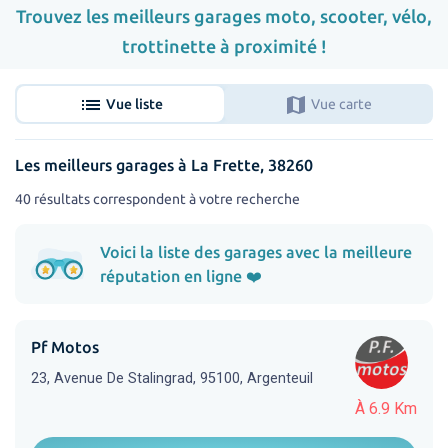
Trouvez les meilleurs garages moto, scooter, vélo,
trottinette à proximité !
list
map
Vue liste
Vue carte
Les meilleurs garages à La Frette, 38260
40 résultats correspondent à votre recherche
Voici la liste des garages avec la meilleure
réputation en ligne ❤️
Pf Motos
23, Avenue De Stalingrad, 95100, Argenteuil
À 6.9 Km