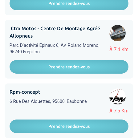
Prendre rendez-vous
️ Ctm Motos - Centre De Montage Agréé
Allopneus
Parc D'activité Epinaux 6, Av. Roland Moreno,
À 7.4 Km
95740 Frépillon
Prendre rendez-vous
Rpm-concept
6 Rue Des Alouettes, 95600, Eaubonne
À 7.5 Km
Prendre rendez-vous