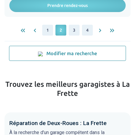
Prendre rendez-vous
keyboard_double_arrow_left
keyboard_arrow_left
keyboard_arrow_right
keyboard_double_arrow_right
1
2
3
4
Modifier ma recherche
Trouvez les meilleurs garagistes à La
Frette
Réparation de Deux-Roues : La Frette
À la recherche d'un garage compétent dans la