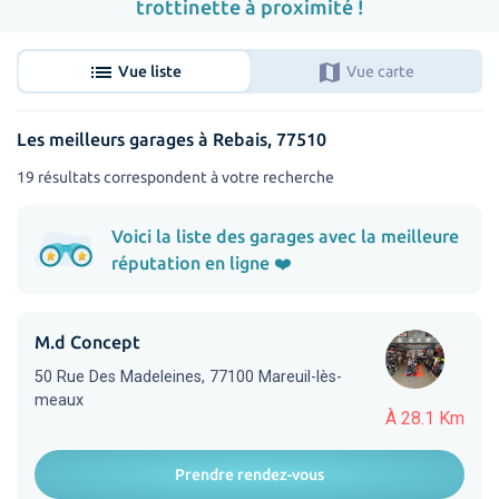
trottinette à proximité !
list
map
Vue liste
Vue carte
Les meilleurs garages à Rebais, 77510
19 résultats correspondent à votre recherche
Voici la liste des garages avec la meilleure
réputation en ligne ❤️
M.d Concept
50 Rue Des Madeleines, 77100 Mareuil-lès-
meaux
À 28.1 Km
Prendre rendez-vous