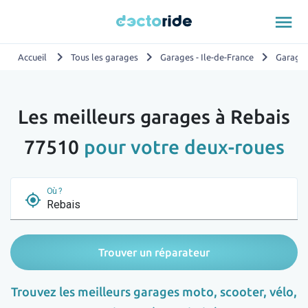
menu
chevron_right
chevron_right
chevron_right
Accueil
Tous les garages
Garages - Ile-de-France
Garages
Les meilleurs garages à Rebais
77510
pour votre deux-roues
Où ?
my_location
Trouver un réparateur
Trouvez les meilleurs garages moto, scooter, vélo,