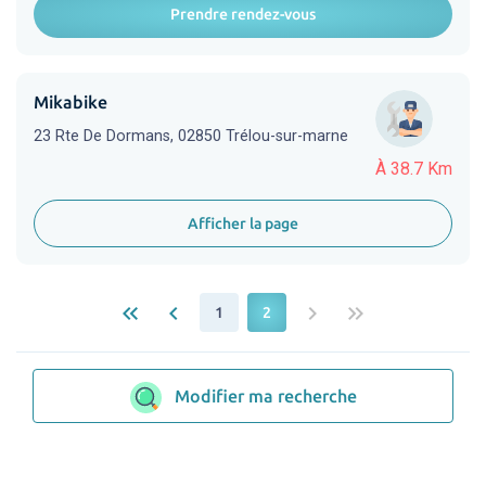
Prendre rendez-vous
Mikabike
23 Rte De Dormans, 02850 Trélou-sur-marne
À 38.7 Km
Afficher la page
keyboard_double_arrow_left
keyboard_arrow_left
keyboard_arrow_right
keyboard_double_arrow_right
1
2
Modifier ma recherche