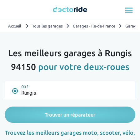
menu
chevron_right
chevron_right
chevron_right
Accueil
Tous les garages
Garages - Ile-de-France
Garages
Les meilleurs garages à Rungis
94150
pour votre deux-roues
Où ?
my_location
Trouver un réparateur
Trouvez les meilleurs garages moto, scooter, vélo,