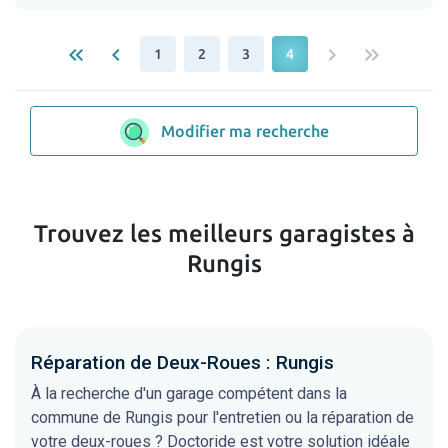
keyboard_double_arrow_left
keyboard_arrow_left
keyboard_arrow_right
keyboard_double_arrow_right
1
2
3
4
Modifier ma recherche
Trouvez les meilleurs garagistes à
Rungis
Réparation de Deux-Roues : Rungis
À la recherche d'un garage compétent dans la
commune de Rungis pour l'entretien ou la réparation de
votre deux-roues ? Doctoride est votre solution idéale