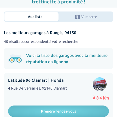
trottinette à proximité !
list
map
Vue liste
Vue carte
Les meilleurs garages à Rungis, 94150
40 résultats correspondent à votre recherche
Voici la liste des garages avec la meilleure
réputation en ligne ❤️
Latitude 96 Clamart | Honda
4 Rue De Versailles, 92140 Clamart
À 8.4 Km
Prendre rendez-vous