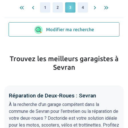
keyboard_double_arrow_left
keyboard_arrow_left
keyboard_arrow_right
keyboard_double_arrow_right
1
2
3
4
Modifier ma recherche
Trouvez les meilleurs garagistes à
Sevran
Réparation de Deux-Roues : Sevran
À la recherche d'un garage compétent dans la
commune de Sevran pour l'entretien ou la réparation de
votre deux-roues ? Doctoride est votre solution idéale
pour les motos, scooters, vélos et trottinettes. Profitez