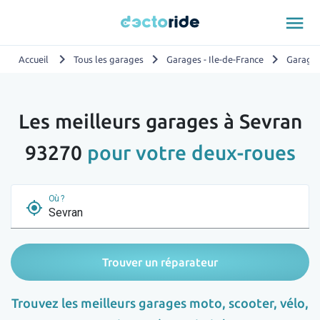
menu
chevron_right
chevron_right
chevron_right
Accueil
Tous les garages
Garages - Ile-de-France
Garages
Les meilleurs garages à Sevran
93270
pour votre deux-roues
Où ?
my_location
Trouver un réparateur
Trouvez les meilleurs garages moto, scooter, vélo,