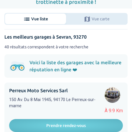
trottinette à proximité !
list
map
Vue liste
Vue carte
Les meilleurs garages à Sevran, 93270
40 résultats correspondent à votre recherche
Voici la liste des garages avec la meilleure
réputation en ligne ❤️
Perreux Moto Services Sarl
150 Av. Du 8 Mai 1945, 94170 Le Perreux-sur-
marne
À 9.9 Km
Prendre rendez-vous