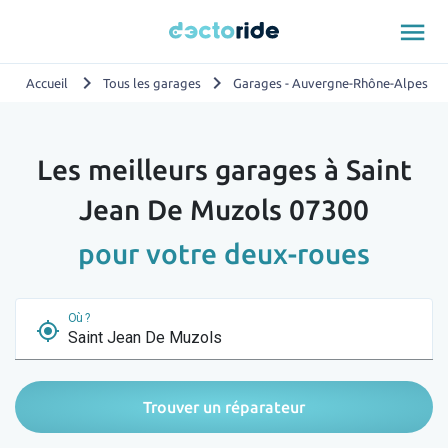
menu
chevron_right
chevron_right
chevron_
Accueil
Tous les garages
Garages - Auvergne-Rhône-Alpes
Les meilleurs garages à Saint
Jean De Muzols 07300
pour votre deux-roues
Où ?
my_location
Trouver un réparateur