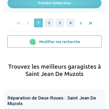
Prendre rendez-vous
keyboard_double_arrow_left
keyboard_arrow_left
keyboard_arrow_right
keyboard_double_arrow_right
1
2
3
4
Modifier ma recherche
Trouvez les meilleurs garagistes à
Saint Jean De Muzols
Réparation de Deux-Roues : Saint Jean De
Muzols