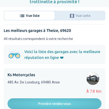
trottinette à proximité !
list
map
Vue liste
Vue carte
Les meilleurs garages à Theize, 69620
40 résultats correspondent à votre recherche
Voici la liste des garages avec la meilleure
réputation en ligne ❤️
Ks Motorcycles
485 Av. De Lossburg, 69480 Anse
À 7.8 Km
Prendre rendez-vous