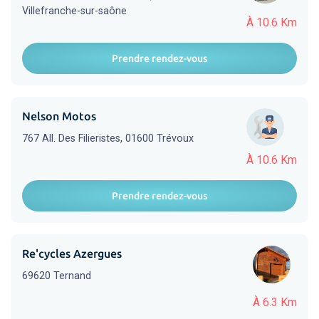
Villefranche-sur-saône
À 10.6 Km
Prendre rendez-vous
Nelson Motos
767 All. Des Filieristes, 01600 Trévoux
À 10.6 Km
Prendre rendez-vous
Re'cycles Azergues
69620 Ternand
À 6.3 Km