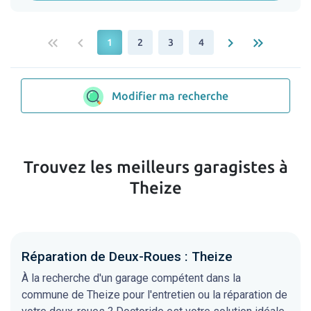
keyboard_double_arrow_left
keyboard_arrow_left
keyboard_arrow_right
keyboard_double_arrow_right
1
2
3
4
Modifier ma recherche
Trouvez les meilleurs garagistes à
Theize
Réparation de Deux-Roues : Theize
À la recherche d'un garage compétent dans la
commune de Theize pour l'entretien ou la réparation de