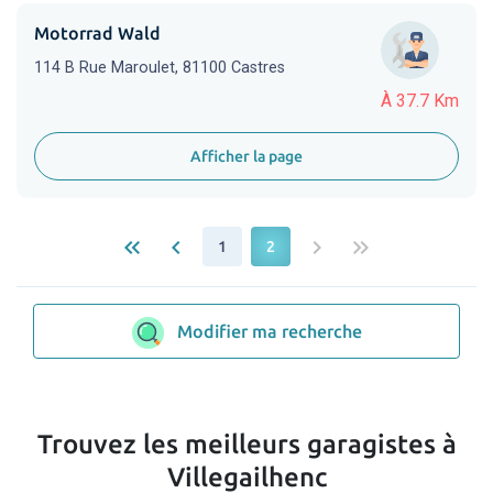
Motorrad Wald
114 B Rue Maroulet, 81100 Castres
À 37.7 Km
Afficher la page
keyboard_double_arrow_left
keyboard_arrow_left
keyboard_arrow_right
keyboard_double_arrow_right
1
2
Modifier ma recherche
Trouvez les meilleurs garagistes à
Villegailhenc