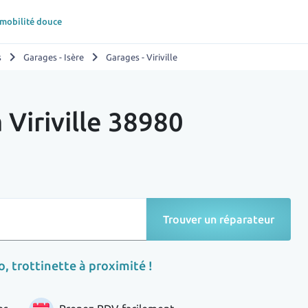
 mobilité douce
chevron_right
chevron_right
s
Garages - Isère
Garages - Viriville
 Viriville 38980
Trouver un réparateur
, trottinette à proximité !