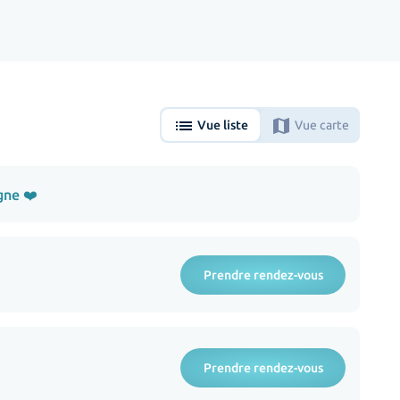
list
map
Vue liste
Vue carte
gne ❤️
Prendre rendez-vous
Prendre rendez-vous