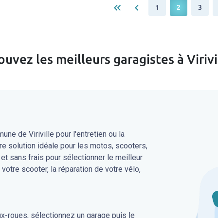
keyboard_double_arrow_left
keyboard_arrow_left
1
2
3
ouvez les meilleurs garagistes à Virivi
e de Viriville pour l'entretien ou la
re solution idéale pour les motos, scooters,
 et sans frais pour sélectionner le meilleur
 votre scooter, la réparation de votre vélo,
ux-roues, sélectionnez un garage puis le