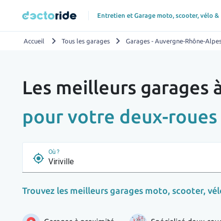
Entretien et Garage moto, scooter, vélo &
chevron_right
chevron_right
Accueil
Tous les garages
Garages - Auvergne-Rhône-Alpe
Les meilleurs garages à
pour votre deux-roues
Où ?
my_location
Trouvez les meilleurs garages moto, scooter, vélo