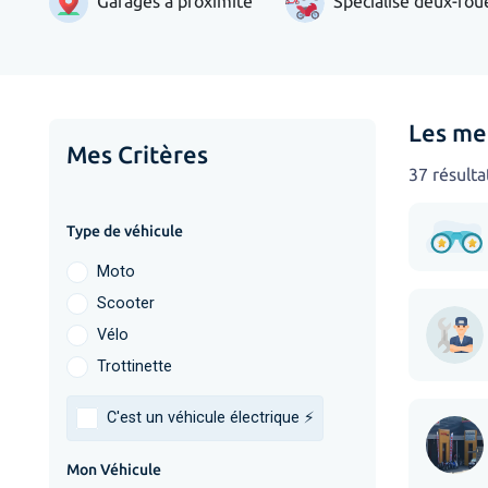
Garages à proximité
Spécialisé deux-rou
Les mei
Mes Critères
37 résulta
Type de véhicule
Moto
Scooter
Vélo
Trottinette
C'est un véhicule électrique ⚡️
Mon Véhicule