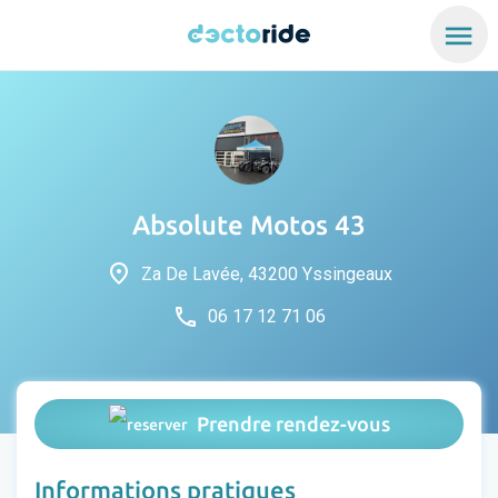
menu
Absolute Motos 43
place
Za De Lavée, 43200 Yssingeaux
phone
06 17 12 71 06
Prendre rendez-vous
Informations pratiques