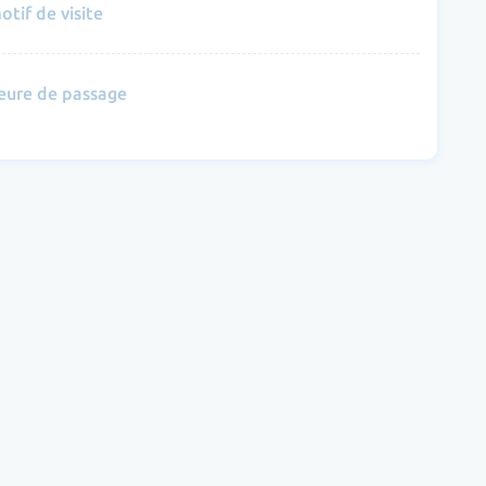
otif de visite
eure de passage