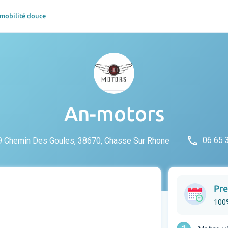
 mobilité douce
An-motors
phone
06 65 
 Chemin Des Goules, 38670, Chasse Sur Rhone
Pre
100%