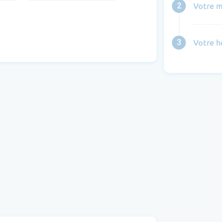
2
Votre m
3
Votre h