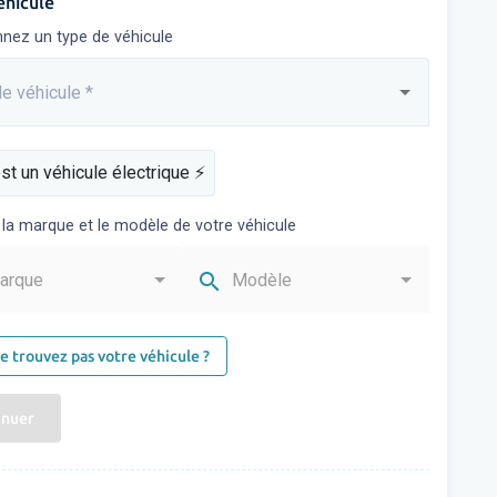
éhicule
nnez un type de véhicule
e véhicule
*
sez...
st un véhicule électrique ⚡️
 la marque et le modèle de votre véhicule
search
arque
Modèle
e trouvez pas votre véhicule ?
inuer