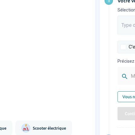
1
Votre v
Sélectio
Type d
Saisis
C'e
Précisez
search
M
Vous n
Cont
ique
Scooter électrique