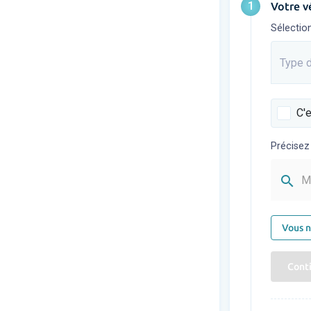
1
Votre v
Sélectio
Type d
Saisis
C'e
Précisez
search
M
Vous n
Cont