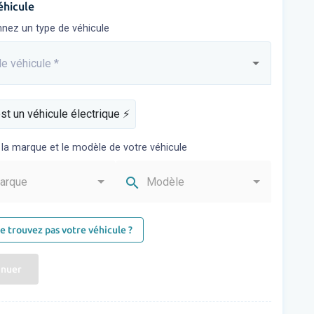
éhicule
nnez un type de véhicule
e véhicule
*
sez...
st un véhicule électrique ⚡️
 la marque et le modèle de votre véhicule
search
arque
Modèle
e trouvez pas votre véhicule ?
inuer