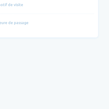
otif de visite
eure de passage