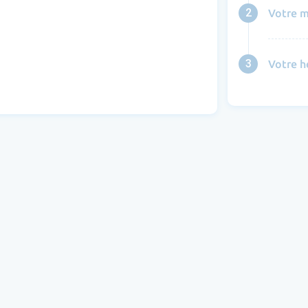
2
Votre m
3
Votre h