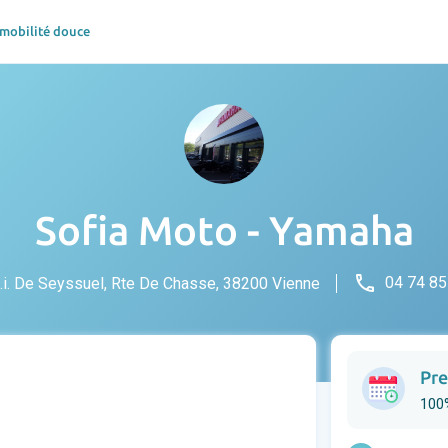
 mobilité douce
Sofia Moto - Yamaha
phone
04 74 85
.i. De Seyssuel, Rte De Chasse, 38200 Vienne
Pre
100%