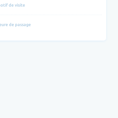
otif de visite
eure de passage