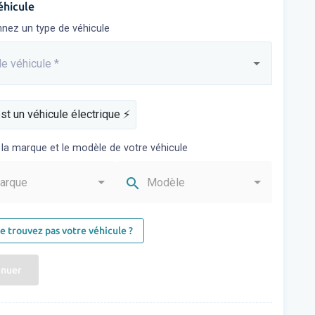
éhicule
nnez un type de véhicule
e véhicule
*
sez...
st un véhicule électrique ⚡️
 la marque et le modèle de votre véhicule
search
arque
Modèle
e trouvez pas votre véhicule ?
inuer