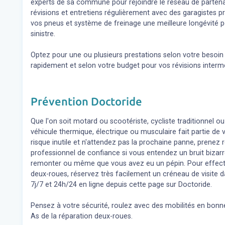
experts de sa commune pour rejoindre le réseau de partena
révisions et entretiens régulièrement avec des garagistes 
vos pneus et système de freinage une meilleure longévité p
sinistre.
Optez pour une ou plusieurs prestations selon votre besoi
rapidement et selon votre budget pour vos révisions inter
Prévention Doctoride
Que l'on soit motard ou scootériste, cycliste traditionnel ou
véhicule thermique, électrique ou musculaire fait partie de
risque inutile et n'attendez pas la prochaine panne, prene
professionnel de confiance si vous entendez un bruit bizar
remonter ou même que vous avez eu un pépin. Pour effect
deux-roues, réservez très facilement un créneau de visite d
7j/7 et 24h/24 en ligne depuis cette page sur Doctoride.
Pensez à votre sécurité, roulez avec des mobilités en bonne
As de la réparation deux-roues.