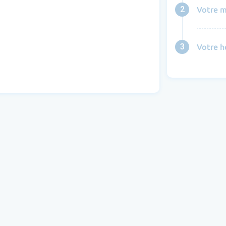
2
Votre m
3
Votre h