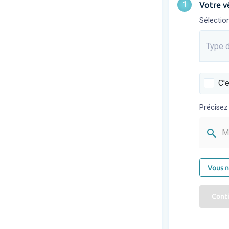
1
Votre v
Sélectio
Type d
Saisis
C'e
Précisez
search
M
Vous n
Cont