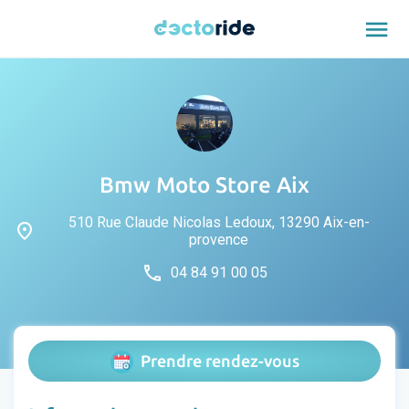
menu
Bmw Moto Store Aix
510 Rue Claude Nicolas Ledoux, 13290 Aix-en-
place
provence
phone
04 84 91 00 05
Prendre rendez-vous