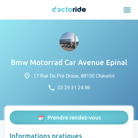
menu
Bmw Motorrad Car Avenue Epinal
place
17 Rue Du Pré Droue, 88150 Chavelot
phone
03 29 31 24 86
Prendre rendez-vous
Informations pratiques