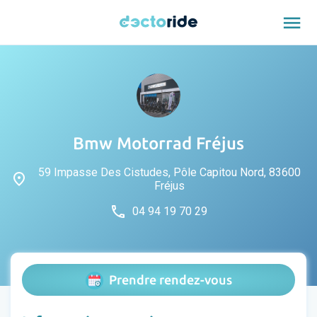
menu
Bmw Motorrad Fréjus
59 Impasse Des Cistudes, Pôle Capitou Nord, 83600
place
Fréjus
phone
04 94 19 70 29
Prendre rendez-vous