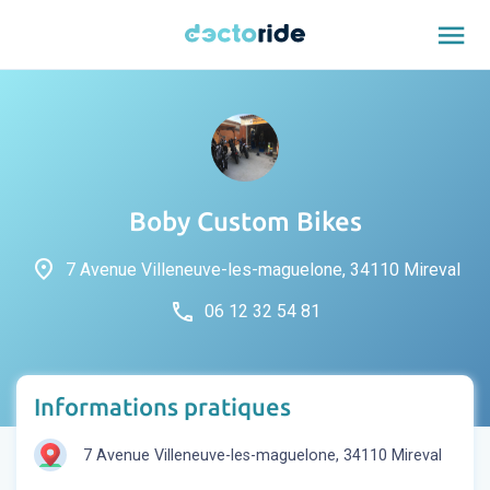
menu
Boby Custom Bikes
place
7 Avenue Villeneuve-les-maguelone, 34110 Mireval
phone
06 12 32 54 81
Informations pratiques
7 Avenue Villeneuve-les-maguelone, 34110 Mireval