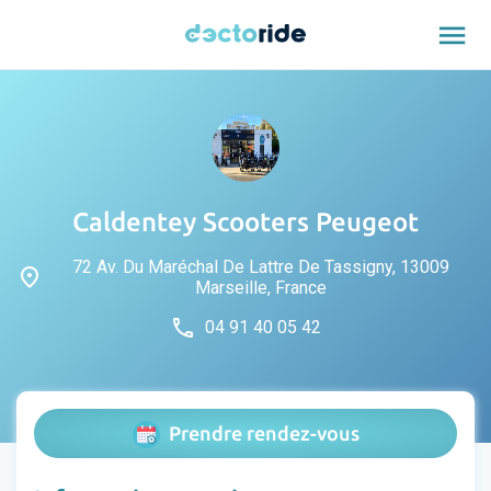
menu
Caldentey Scooters Peugeot
72 Av. Du Maréchal De Lattre De Tassigny, 13009
place
Marseille, France
phone
04 91 40 05 42
Prendre rendez-vous