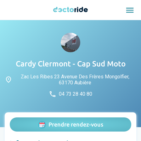
menu
Cardy Clermont - Cap Sud Moto
Zac Les Ribes 23 Avenue Des Frères Mongolfier,
place
63170 Aubière
phone
04 73 28 40 80
Prendre rendez-vous