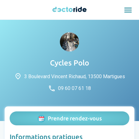
menu
Cycles Polo
place
3 Boulevard Vincent Richaud, 13500 Martigues
phone
09 60 07 61 18
Prendre rendez-vous
Informations pratiques