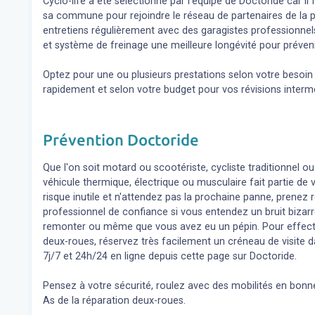
Cyclo-life a été sélectionné par l'équipe de Doctoride car il 
sa commune pour rejoindre le réseau de partenaires de la p
entretiens régulièrement avec des garagistes professionne
et système de freinage une meilleure longévité pour préveni
Optez pour une ou plusieurs prestations selon votre besoi
rapidement et selon votre budget pour vos révisions inter
Prévention Doctoride
Que l'on soit motard ou scootériste, cycliste traditionnel ou
véhicule thermique, électrique ou musculaire fait partie de
risque inutile et n'attendez pas la prochaine panne, prene
professionnel de confiance si vous entendez un bruit bizar
remonter ou même que vous avez eu un pépin. Pour effect
deux-roues, réservez très facilement un créneau de visite d
7j/7 et 24h/24 en ligne depuis cette page sur Doctoride.
Pensez à votre sécurité, roulez avec des mobilités en bonne
As de la réparation deux-roues.