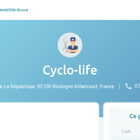
 mobilité douce
Cyclo-life
phone
07
e La République, 92100 Boulogne-billancourt, France
Ce 
Lun.