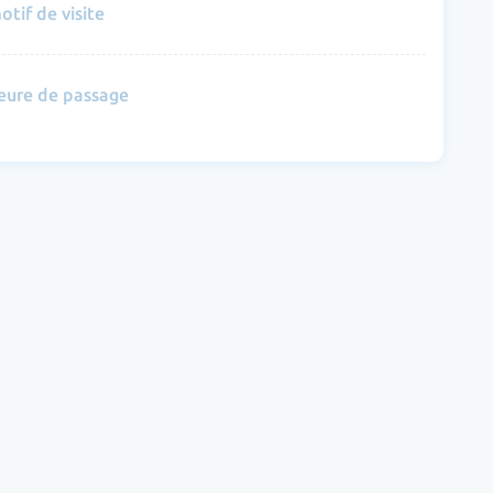
otif de visite
eure de passage