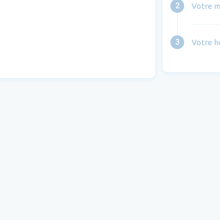
2
Votre m
3
Votre h