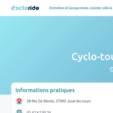
Entretien et Garage moto, scooter, vélo &
Cyclo-to
pla
Informations pratiques
28 Rte De Monts, 37300 Joué-lès-tours
02 47 67 00 24