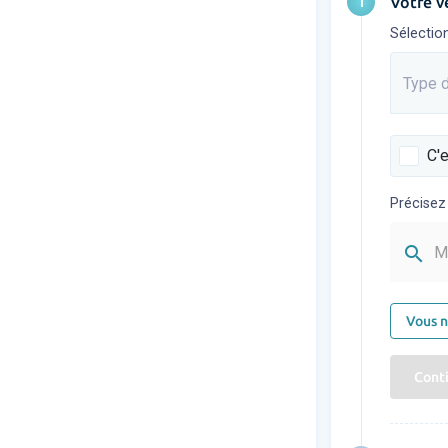
1
Votre v
Sélectio
Type d
Saisis
C'e
Précisez
search
M
Vous n
Cont