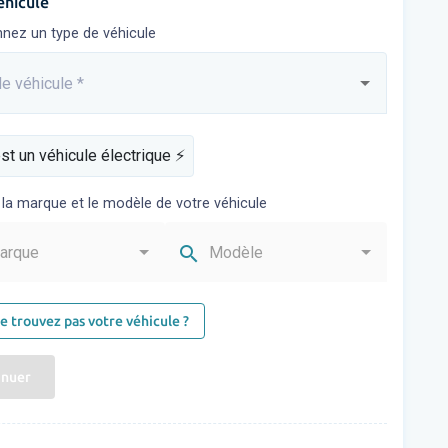
éhicule
nnez un type de véhicule
e véhicule
*
sez...
st un véhicule électrique ⚡️
 la marque et le modèle de votre véhicule
search
arque
Modèle
e trouvez pas votre véhicule ?
inuer