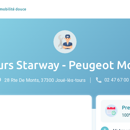
 mobilité douce
urs Starway - Peugeot M
ce
phone
02 47 67 00
28 Rte De Monts, 37300 Joué-lès-tours
Pre
100%