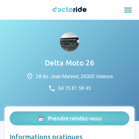
menu
Delta Moto 26
place
28 Av. Jean Monnet, 26000 Valence
phone
04 75 81 58 45
Prendre rendez-vous
Informations pratiques