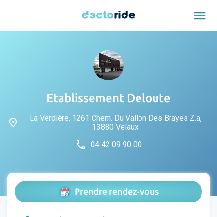
menu
Etablissement Deloute
La Verdière, 1261 Chem. Du Vallon Des Brayes Z.a,
place
13880 Velaux
phone
04 42 09 90 00
Prendre rendez-vous