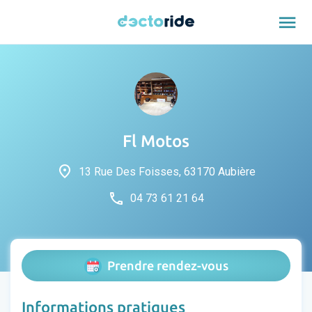
menu
Fl Motos
place
13 Rue Des Foisses, 63170 Aubière
phone
04 73 61 21 64
Prendre rendez-vous
Informations pratiques