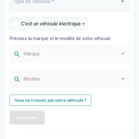
Type de véhicule
*
Saisissez...
C'est un véhicule électrique ⚡️
Précisez la marque et le modèle de votre véhicule
search
Marque
search
Modèle
Vous ne trouvez pas votre véhicule ?
Continuer