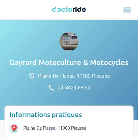
menu
Gayrard Motoculture & Motocycles
place
Plaine De Flassa, 11300 Pieusse
phone
04 68 31 88 63
Informations pratiques
Plaine De Flassa, 11300 Pieusse