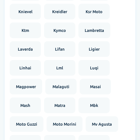
Knievel
Kreidler
Ksr Moto
Ktm
Kymco
Lambretta
Laverda
Lifan
Ligier
Linhai
Lml
Luqi
Magpower
Malaguti
Masai
Mash
Matra
Mbk
Moto Guzzi
Moto Morini
Mv Agusta