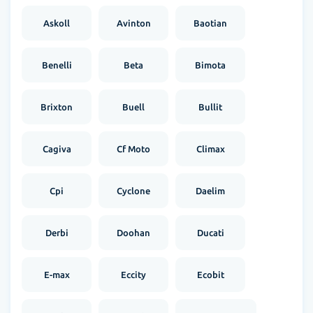
Askoll
Avinton
Baotian
Benelli
Beta
Bimota
Brixton
Buell
Bullit
Cagiva
Cf Moto
Climax
Cpi
Cyclone
Daelim
Derbi
Doohan
Ducati
E-max
Eccity
Ecobit