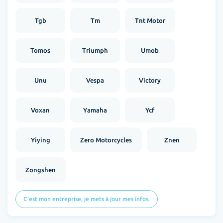
Tgb
Tm
Tnt Motor
Tomos
Triumph
Umob
Unu
Vespa
Victory
Voxan
Yamaha
Ycf
Yiying
Zero Motorcycles
Znen
Zongshen
C'est mon entreprise, je mets à jour mes infos.