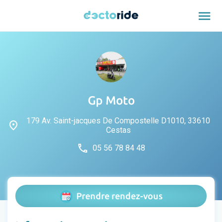
menu
Gp Moto
179 Av. Saint-jacques De Compostelle D1010, 33610
place
Cestas
phone
05 56 78 84 48
Prendre rendez-vous