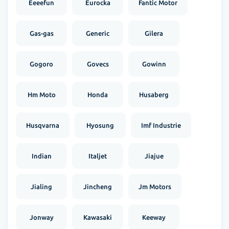
Eeeefun
Eurocka
Fantic Motor
Gas-gas
Generic
Gilera
Gogoro
Govecs
Gowinn
Hm Moto
Honda
Husaberg
Husqvarna
Hyosung
Imf Industrie
Indian
Italjet
Jiajue
Jialing
Jincheng
Jm Motors
Jonway
Kawasaki
Keeway