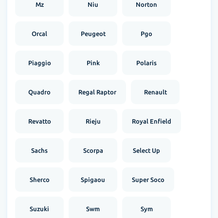
Mz
Niu
Norton
Orcal
Peugeot
Pgo
Piaggio
Pink
Polaris
Quadro
Regal Raptor
Renault
Revatto
Rieju
Royal Enfield
Sachs
Scorpa
Select Up
Sherco
Spigaou
Super Soco
Suzuki
Swm
Sym