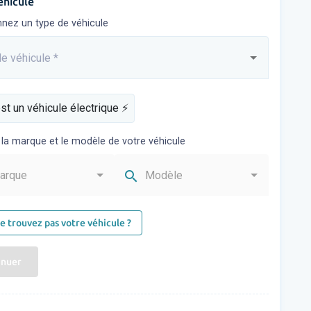
éhicule
nnez un type de véhicule
e véhicule
*
sez...
st un véhicule électrique ⚡️
 la marque et le modèle de votre véhicule
search
arque
Modèle
e trouvez pas votre véhicule ?
inuer