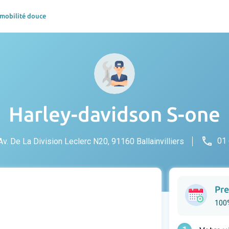
 mobilité douce
Harley-davidson S-one
phone
01 
v. De La Division Leclerc N20, 91160 Ballainvilliers
Pre
100%