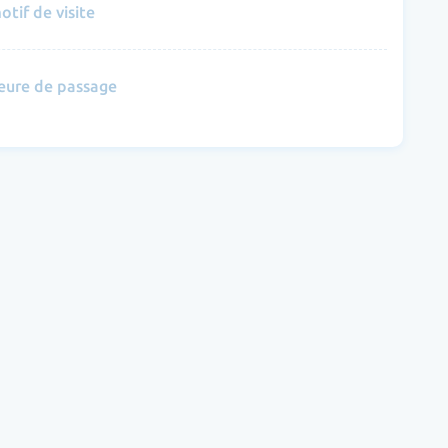
otif de visite
eure de passage