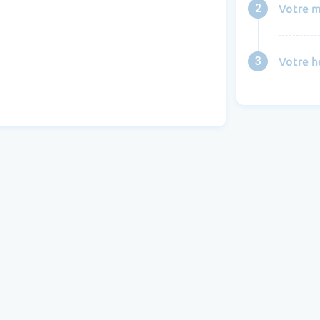
2
Votre m
3
Votre h