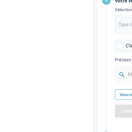
1
Votre v
Sélectio
Type d
Saisis
C'e
Précisez
search
M
Vous n
Cont