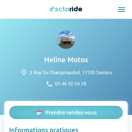
menu
Heline Motos
place
3 Rue Du Champmauduit, 17100 Saintes
phone
05 46 92 04 38
Prendre rendez-vous
Informations pratiques