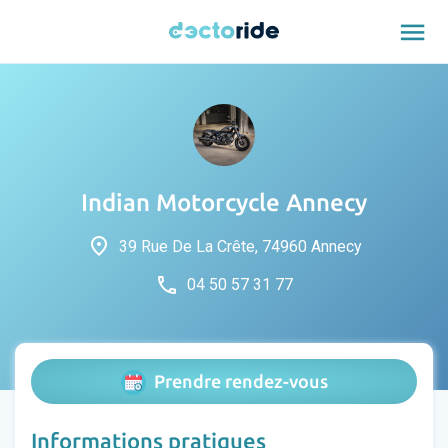
menu
Indian Motorcycle Annecy
place
39 Rue De La Crête, 74960 Annecy
phone
04 50 57 31 77
Prendre rendez-vous
Informations pratiques