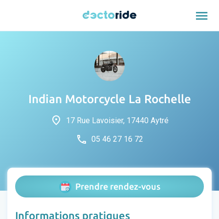
menu
Indian Motorcycle La Rochelle
place
17 Rue Lavoisier, 17440 Aytré
phone
05 46 27 16 72
Prendre rendez-vous
Informations pratiques