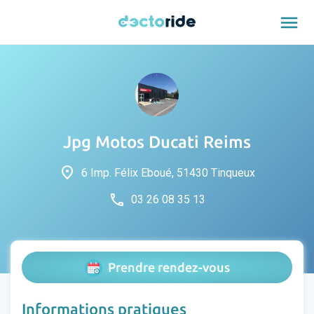
menu
Jpg Motos Ducati Reims
place
6 Imp. Félix Eboué, 51430 Tinqueux
phone
03 26 08 35 13
Prendre rendez-vous
Informations pratiques