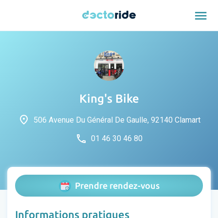
menu
King's Bike
place
506 Avenue Du Général De Gaulle, 92140 Clamart
phone
01 46 30 46 80
Prendre rendez-vous
Informations pratiques