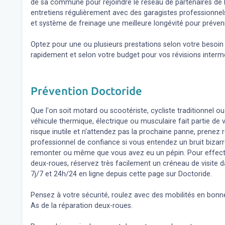
de sa commune pour rejoindre le réseau de partenaires de l
entretiens régulièrement avec des garagistes professionne
et système de freinage une meilleure longévité pour préveni
Optez pour une ou plusieurs prestations selon votre besoi
rapidement et selon votre budget pour vos révisions inter
Prévention Doctoride
Que l'on soit motard ou scootériste, cycliste traditionnel ou
véhicule thermique, électrique ou musculaire fait partie de
risque inutile et n'attendez pas la prochaine panne, prene
professionnel de confiance si vous entendez un bruit bizar
remonter ou même que vous avez eu un pépin. Pour effect
deux-roues, réservez très facilement un créneau de visite d
7j/7 et 24h/24 en ligne depuis cette page sur Doctoride.
Pensez à votre sécurité, roulez avec des mobilités en bonne
As de la réparation deux-roues.