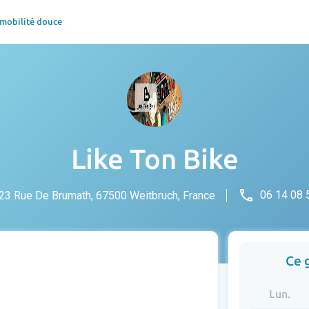
 mobilité douce
Like Ton Bike
phone
06 14 08 
23 Rue De Brumath, 67500 Weitbruch, France
Ce 
Lun.