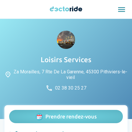
menu
Loisirs Services
Za Morailles, 7 Rte De La Garenne, 45300 Pithiviers-le-
place
vieil
phone
02 38 30 25 27
Prendre rendez-vous