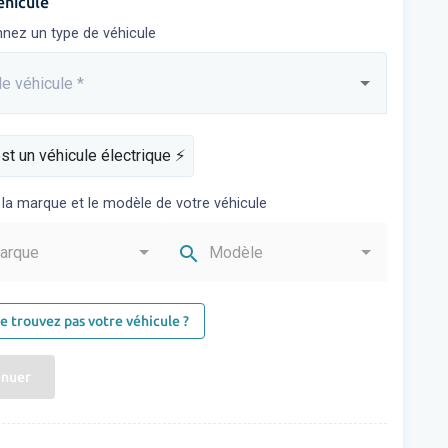
éhicule
nnez un type de véhicule
e véhicule
*
sez...
st un véhicule électrique ⚡️
 la marque et le modèle de votre véhicule
search
arque
Modèle
e trouvez pas votre véhicule ?
inuer