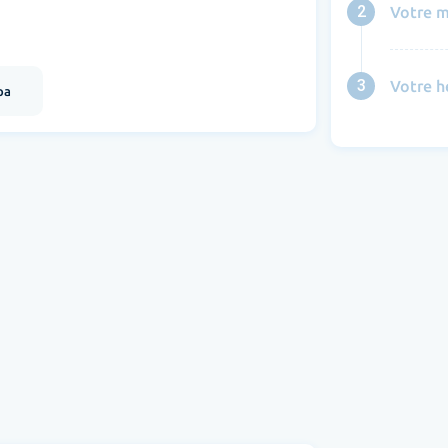
2
Votre m
3
Votre h
pa