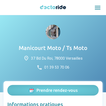
menu
Manicourt Moto / Ts Moto
place
37 Bd Du Roi, 78000 Versailles
phone
01 39 53 70 06
Prendre rendez-vous
Informations pratiques