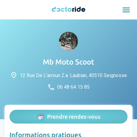
menu
Mb Moto Scoot
place
12 Rue De L'arroun Z.a. Laubian, 40510 Seignosse
phone
06 48 64 15 85
Prendre rendez-vous
Informations pratiques