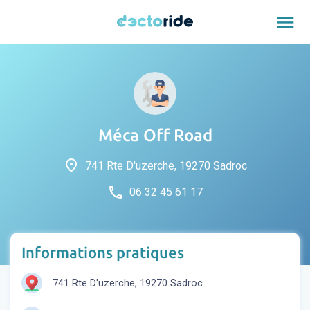
menu
Méca Off Road
place
741 Rte D'uzerche, 19270 Sadroc
phone
06 32 45 61 17
Informations pratiques
741 Rte D'uzerche, 19270 Sadroc