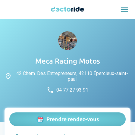
menu
Meca Racing Motos
42 Chem. Des Entrepreneurs, 42110 Épercieux-saint-
place
paul
phone
04 77 27 93 91
Prendre rendez-vous