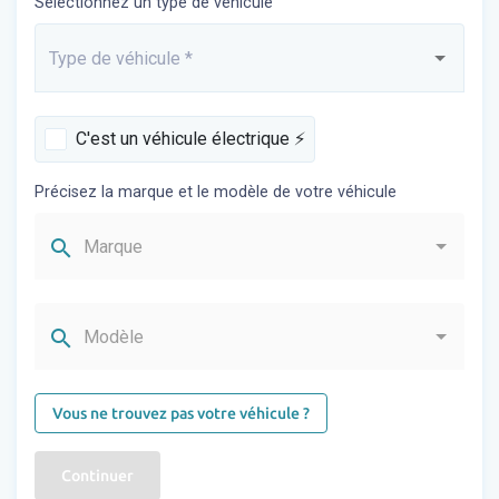
Sélectionnez un type de véhicule
Type de véhicule
*
Saisissez...
C'est un véhicule électrique ⚡️
Précisez la marque et le modèle de votre véhicule
search
Marque
search
Modèle
Vous ne trouvez pas votre véhicule ?
Continuer