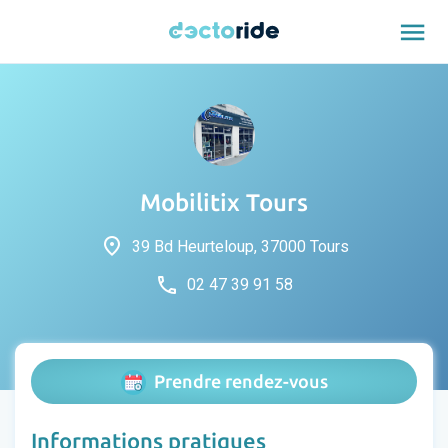
menu
Mobilitix Tours
place
39 Bd Heurteloup, 37000 Tours
phone
02 47 39 91 58
Prendre rendez-vous
Informations pratiques