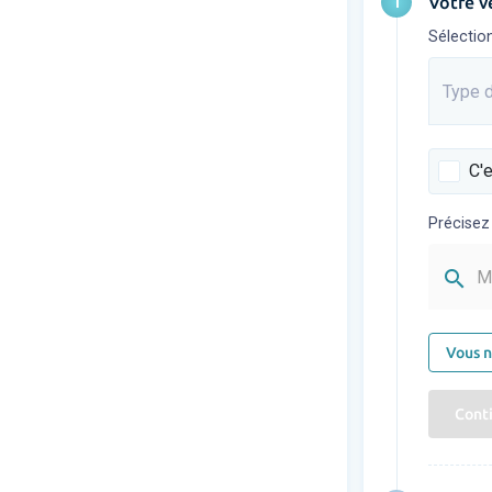
1
Votre v
Sélectio
Type d
Saisis
C'e
Précisez
search
M
Vous n
Cont