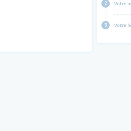
2
Votre m
3
Votre h