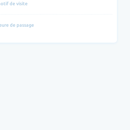
otif de visite
eure de passage