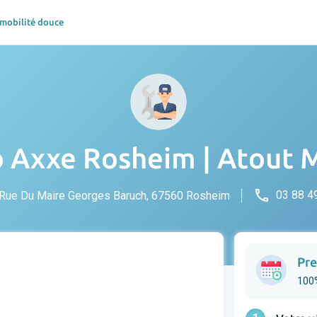
 mobilité douce
 Axxe Rosheim | Atout 
phone
03 88 4
Rue Du Maire Georges Baruch, 67560 Rosheim
Pre
100%