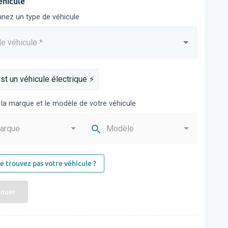
éhicule
nnez un type de véhicule
e véhicule
*
sez...
st un véhicule électrique ⚡️
 la marque et le modèle de votre véhicule
search
arque
Modèle
e trouvez pas votre véhicule ?
inuer