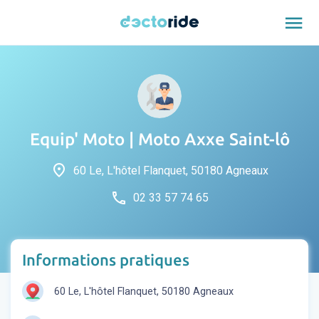
menu
Equip' Moto | Moto Axxe Saint-lô
place
60 Le, L'hôtel Flanquet, 50180 Agneaux
phone
02 33 57 74 65
Informations pratiques
60 Le, L'hôtel Flanquet, 50180 Agneaux